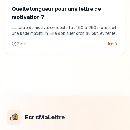
Quelle longueur pour une lettre de
motivation ?
La lettre de motivation idéale fait 150 à 250 mots, soit
une page maximum. Elle doit aller droit au but, éviter les
répétitions du CV et suivre une structure en trois
2
min
Lire
parties (introduction, motivation, conclusion).
L’essentiel est d’être court, clair et ciblé, en s’adaptant
au type de candidature.
EcrisMaLettre